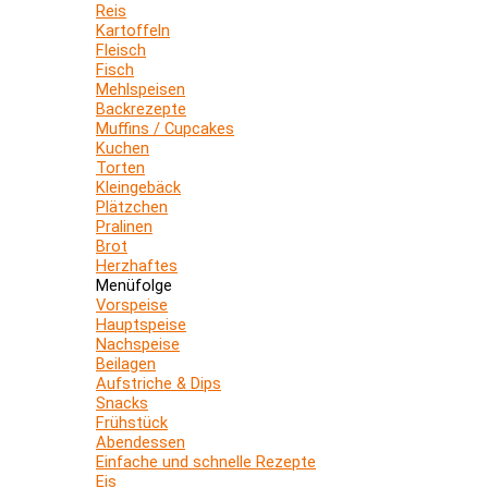
Reis
Kartoffeln
Fleisch
Fisch
Mehlspeisen
Backrezepte
Muffins / Cupcakes
Kuchen
Torten
Kleingebäck
Plätzchen
Pralinen
Brot
Herzhaftes
Menüfolge
Vorspeise
Hauptspeise
Nachspeise
Beilagen
Aufstriche & Dips
Snacks
Frühstück
Abendessen
Einfache und schnelle Rezepte
Eis