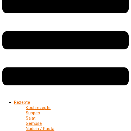
Rezepte
Kochrezepte
Suppen
Salat
Gemüse
Nudeln / Pasta