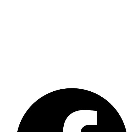
Widerrufsbelehrung
Newsletter
Kontakt
Über uns
Kooperationen
Impressum
Datenschutzerklärung
Social-Media-Datenschutzerklärung
Meldebogen nach Art. 16 DSA