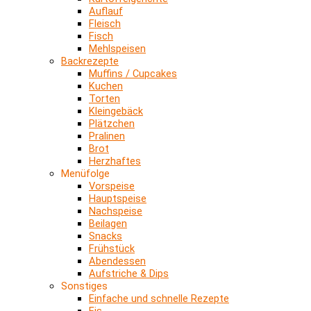
Auflauf
Fleisch
Fisch
Mehlspeisen
Backrezepte
Muffins / Cupcakes
Kuchen
Torten
Kleingebäck
Plätzchen
Pralinen
Brot
Herzhaftes
Menüfolge
Vorspeise
Hauptspeise
Nachspeise
Beilagen
Snacks
Frühstück
Abendessen
Aufstriche & Dips
Sonstiges
Einfache und schnelle Rezepte
Eis