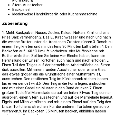
Muffinblech)
Stern-Ausstecher
Backpinsel
idealerweise Handrührgerät oder Küchenmaschine
Zubereitung
1. Mehl, Backpulver, Nüsse, Zucker, Kakao, Nelken, Zimt und eine
Prise Salz vermengen.
2. Das Ei, Kirschwasser und nach und nach
die weiche Butter unter die trockenen Zutaten rühren.
3. Rasch zu
einem Teig kneten und mindestens 30 Minuten kalt stellen.
4. Den
Backofen auf 160 °C Umluft vorheizen. Vier Muffinbleche mit
Butter einfetten. Sollten Sie keine vier Bleche haben, kann die
Herstellung der Linzer Törtchen auch nach und nach erfolgen.
5.
Einen Teil des Teiges auf der bemehlten Arbeitsfläche ca. 5 mm
dick ausrollen. Mit einem runden Ausstecher oder einem Glas,
das etwas größer als die Grundfläche einer Muffinform ist,
ausstechen. Den restlichen Teig im Kühlschrank stehen lassen,
bis er verwendet wird.
6. Den Teig in die Form legen, andrücken
und mit einer Gabel ein Muster in den Rand drücken.
7. Einen
großen Teelöffel Marmelade darauf verteilen. Etwas Teig dünner
ausrollen, einen Stern ausstechen und auf die Marmelade legen.
8.
Eigelb und Milch verrühren und mit einem Pinsel auf den Teig des
Linzer Törtchens streichen. Für die anderen Törtchen genau so
verfahren.
9. Im Backofen 35 Minuten backen, abkühlen lassen