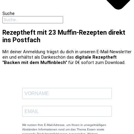
Suche
Rezeptheft mit 23 Muffin-Rezepten direkt
ins Postfach
Mit deiner Anmeldung trägst du dich in unseren E-Mail-Newsletter
ein und erhältst als Dankeschön das
digitale Rezeptheft
"Backen mit dem Muffinblech"
für 0€ sofort zum Download.
Wir nutzen Ihre E-Mail-Adresse, um Ihnen in unregelmäßigen
Abständen Informationen rund um das Thema Essen sowie
passende Produktempfehlungen zuzusenden. Weitere