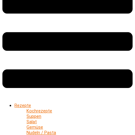
Rezepte
Kochrezepte
Suppen
Salat
Gemüse
Nudeln / Pasta