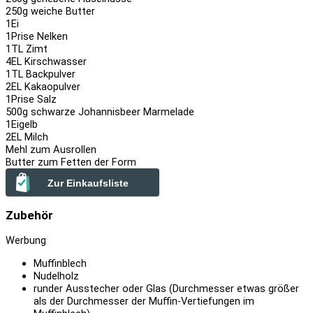
250
g weiche Butter
1
Ei
1
Prise Nelken
1
TL Zimt
4
EL Kirschwasser
1
TL Backpulver
2
EL Kakaopulver
1
Prise Salz
500
g schwarze Johannisbeer Marmelade
1
Eigelb
2
EL Milch
Mehl zum Ausrollen
Butter zum Fetten der Form
Zur Einkaufsliste
Zubehör
Werbung
Muffinblech
Nudelholz
runder Ausstecher oder Glas (Durchmesser etwas größer
als der Durchmesser der Muffin-Vertiefungen im