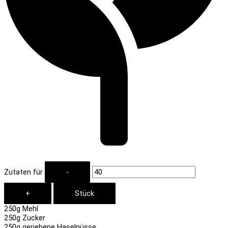
Zutaten für
250
g Mehl
250
g Zucker
250
g geriebene Haselnüsse