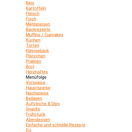
Reis
Kartoffeln
Fleisch
Fisch
Mehlspeisen
Backrezepte
Muffins / Cupcakes
Kuchen
Torten
Kleingebäck
Plätzchen
Pralinen
Brot
Herzhaftes
Menüfolge
Vorspeise
Hauptspeise
Nachspeise
Beilagen
Aufstriche & Dips
Snacks
Frühstück
Abendessen
Einfache und schnelle Rezepte
Eis