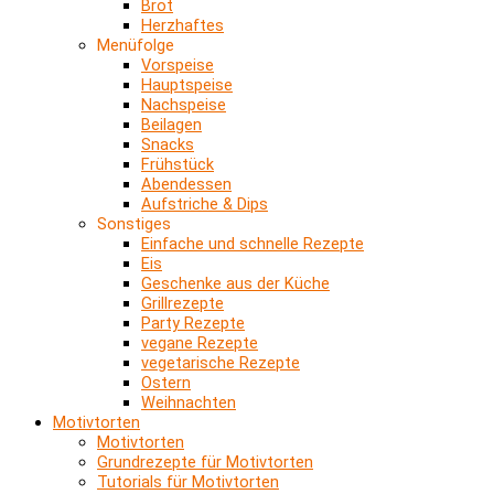
Brot
Herzhaftes
Menüfolge
Vorspeise
Hauptspeise
Nachspeise
Beilagen
Snacks
Frühstück
Abendessen
Aufstriche & Dips
Sonstiges
Einfache und schnelle Rezepte
Eis
Geschenke aus der Küche
Grillrezepte
Party Rezepte
vegane Rezepte
vegetarische Rezepte
Ostern
Weihnachten
Motivtorten
Motivtorten
Grundrezepte für Motivtorten
Tutorials für Motivtorten