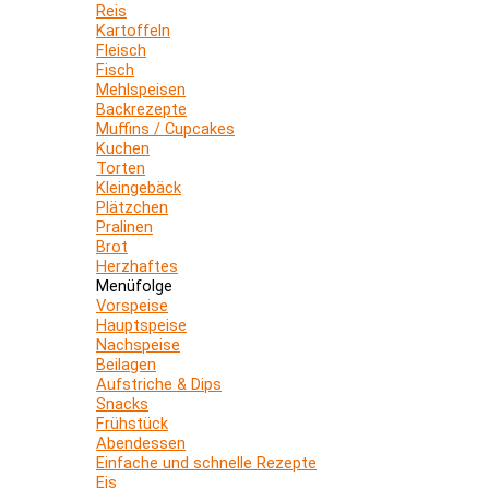
Reis
Kartoffeln
Fleisch
Fisch
Mehlspeisen
Backrezepte
Muffins / Cupcakes
Kuchen
Torten
Kleingebäck
Plätzchen
Pralinen
Brot
Herzhaftes
Menüfolge
Vorspeise
Hauptspeise
Nachspeise
Beilagen
Aufstriche & Dips
Snacks
Frühstück
Abendessen
Einfache und schnelle Rezepte
Eis