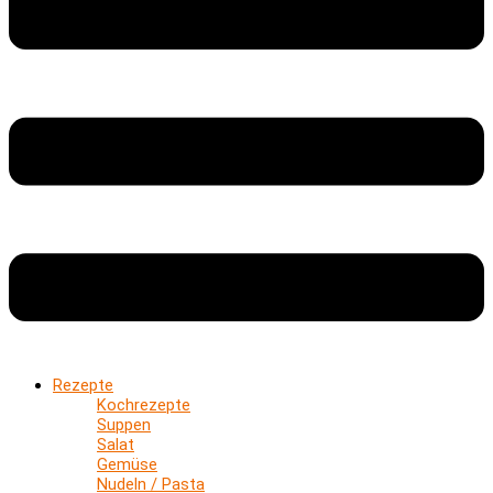
Rezepte
Kochrezepte
Suppen
Salat
Gemüse
Nudeln / Pasta