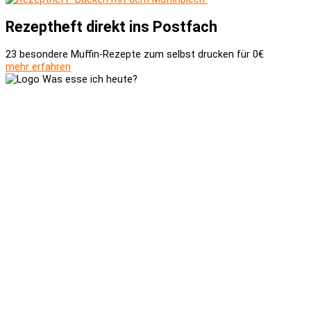
Rezeptheft direkt ins Postfach
23 besondere Muffin-Rezepte zum selbst drucken für 0€
mehr erfahren
Versand und Zahlung
AGB
Widerrufsbelehrung
Newsletter
Kontakt
Über uns
Kooperationen
Impressum
Datenschutzerklärung
Social-Media-Datenschutzerklärung