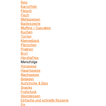
Reis
Kartoffeln
Fleisch
Fisch
Mehlspeisen
Backrezepte
Muffins / Cupcakes
Kuchen
Torten
Kleingebäck
Plätzchen
Pralinen
Brot
Herzhaftes
Menüfolge
Vorspeise
Hauptspeise
Nachspeise
Beilagen
Aufstriche & Dips
Snacks
Frühstück
Abendessen
Einfache und schnelle Rezepte
Eis