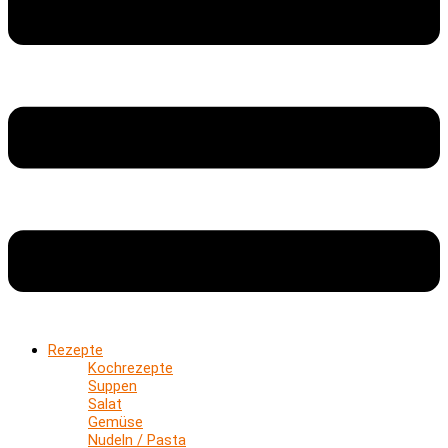
Rezepte
Kochrezepte
Suppen
Salat
Gemüse
Nudeln / Pasta