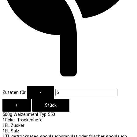
Zutaten für
500
g Weizenmehl Typ 550
1
Pckg. Trockenhefe
1
EL Zucker
1
EL Salz
1
TL getrocknetes Knoblauchgranulat oder frischer Knoblauch