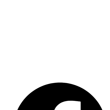
AGB
Widerrufsbelehrung
Newsletter
Kontakt
Über uns
Kooperationen
Impressum
Datenschutzerklärung
Social-Media-Datenschutzerklärung
Meldebogen nach Art. 16 DSA