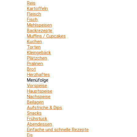
Reis
Kartoffeln
Fleisch
Fisch
Mehlspeisen
Backrezepte
Muffins / Cupcakes
Kuchen
Torten
Kleingebäck
Plätzchen
Pralinen
Brot
Herzhaftes
Menüfolge
Vorspeise
Hauptspeise
Nachspeise
Beilagen
Aufstriche & Dips
Snacks
Frühstück
Abendessen
Einfache und schnelle Rezepte
Eis