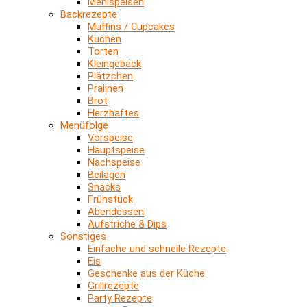
Mehlspeisen
Backrezepte
Muffins / Cupcakes
Kuchen
Torten
Kleingebäck
Plätzchen
Pralinen
Brot
Herzhaftes
Menüfolge
Vorspeise
Hauptspeise
Nachspeise
Beilagen
Snacks
Frühstück
Abendessen
Aufstriche & Dips
Sonstiges
Einfache und schnelle Rezepte
Eis
Geschenke aus der Küche
Grillrezepte
Party Rezepte