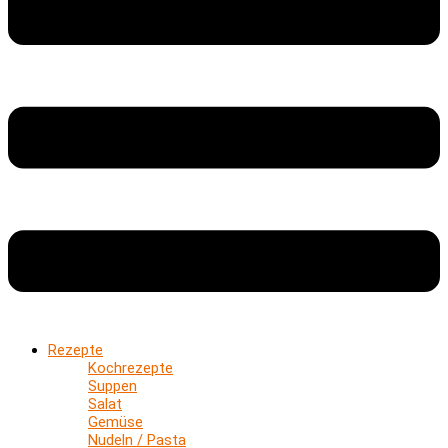
Rezepte
Kochrezepte
Suppen
Salat
Gemüse
Nudeln / Pasta