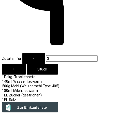
Zutaten für
1
Pckg. Trockenhefe
140
ml Wasser, lauwarm
500
g Mehl (Weizenmehl Type 405)
180
ml Milch, lauwarm
1
EL Zucker (gestrichen)
1
EL Salz
Zur Einkaufsliste