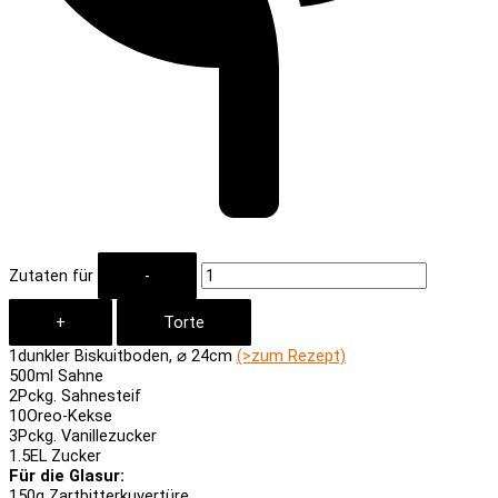
Zutaten für
1
dunkler Biskuitboden, ⌀ 24cm
(>zum Rezept)
500
ml Sahne
2
Pckg. Sahnesteif
10
Oreo-Kekse
3
Pckg. Vanillezucker
1.5
EL Zucker
Für die Glasur:
150
g Zartbitterkuvertüre