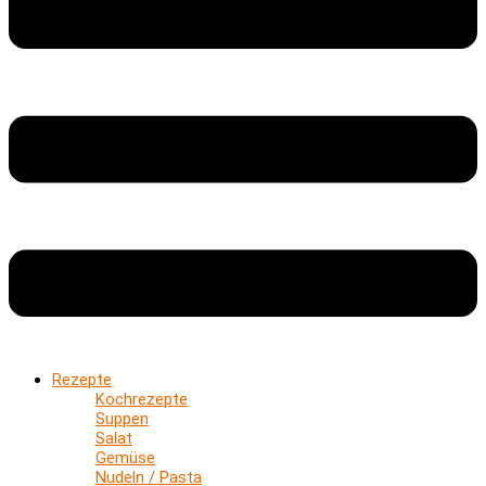
Rezepte
Kochrezepte
Suppen
Salat
Gemüse
Nudeln / Pasta