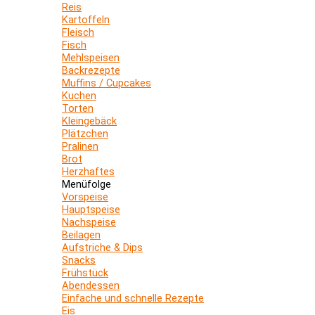
Reis
Kartoffeln
Fleisch
Fisch
Mehlspeisen
Backrezepte
Muffins / Cupcakes
Kuchen
Torten
Kleingebäck
Plätzchen
Pralinen
Brot
Herzhaftes
Menüfolge
Vorspeise
Hauptspeise
Nachspeise
Beilagen
Aufstriche & Dips
Snacks
Frühstück
Abendessen
Einfache und schnelle Rezepte
Eis