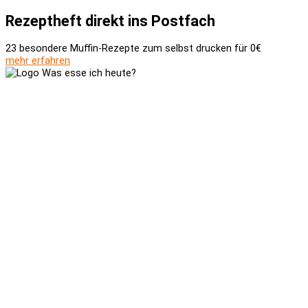
Rezeptheft direkt ins Postfach
23 besondere Muffin-Rezepte zum selbst drucken für 0€
mehr erfahren
Versand und Zahlung
AGB
Widerrufsbelehrung
Newsletter
Kontakt
Über uns
Kooperationen
Impressum
Datenschutzerklärung
Social-Media-Datenschutzerklärung