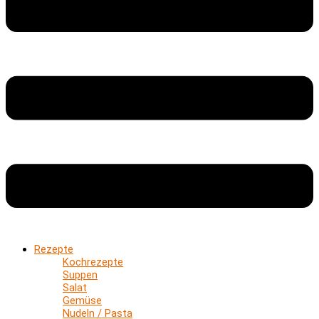
Rezepte
Kochrezepte
Suppen
Salat
Gemüse
Nudeln / Pasta