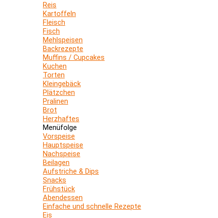
Reis
Kartoffeln
Fleisch
Fisch
Mehlspeisen
Backrezepte
Muffins / Cupcakes
Kuchen
Torten
Kleingebäck
Plätzchen
Pralinen
Brot
Herzhaftes
Menüfolge
Vorspeise
Hauptspeise
Nachspeise
Beilagen
Aufstriche & Dips
Snacks
Frühstück
Abendessen
Einfache und schnelle Rezepte
Eis