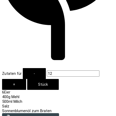
Zutaten für
6
Eier
400
g Mehl
500
ml Milch
Salz
Sonnenblumenöl zum Braten