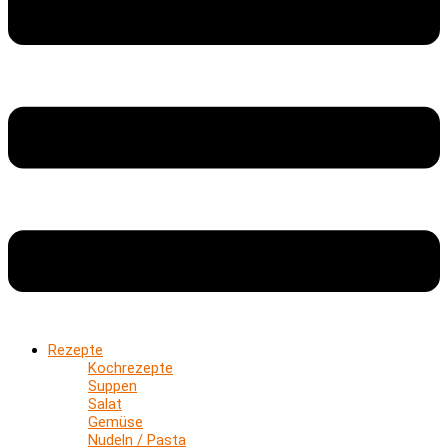
Rezepte
Kochrezepte
Suppen
Salat
Gemüse
Nudeln / Pasta