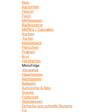
Reis
Kartoffeln
Fleisch
Fisch
Mehlspeisen
Backrezepte
Muffins / Cupcakes
Kuchen
Torten
Kleingebäck
Plätzchen
Pralinen
Brot
Herzhaftes
Menüfolge
Vorspeise
Hauptspeise
Nachspeise
Beilagen
Aufstriche & Dips
Snacks
Frühstück
Abendessen
Einfache und schnelle Rezepte
Eis