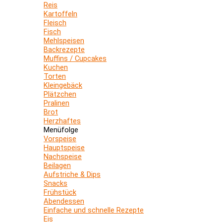
Reis
Kartoffeln
Fleisch
Fisch
Mehlspeisen
Backrezepte
Muffins / Cupcakes
Kuchen
Torten
Kleingebäck
Plätzchen
Pralinen
Brot
Herzhaftes
Menüfolge
Vorspeise
Hauptspeise
Nachspeise
Beilagen
Aufstriche & Dips
Snacks
Frühstück
Abendessen
Einfache und schnelle Rezepte
Eis