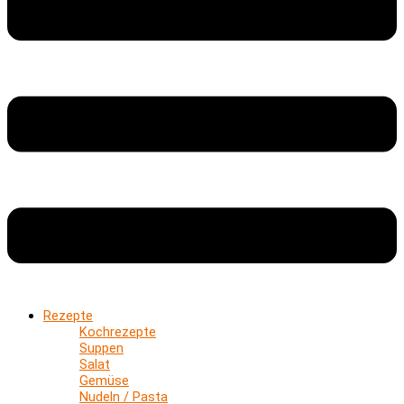
Rezepte
Kochrezepte
Suppen
Salat
Gemüse
Nudeln / Pasta