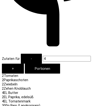
Zutaten für
2
Tomaten
2
Paprikaschoten
2
Zwiebeln
2
Zehen Knoblauch
4
EL Butter
2
EL Paprika, edelsüß
4
EL Tomatenmark
300
g Reis (Langkornreis)