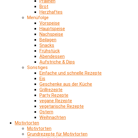
Pralinen
Brot
Herzhaftes
Menüfolge
Vorspeise
Hauptspeise
Nachspeise
Beilagen
Snacks
Frühstück
Abendessen
Aufstriche & Dips
Sonstiges
Einfache und schnelle Rezepte
Eis
Geschenke aus der Küche
Grillrezepte
Party Rezepte
vegane Rezepte
vegetarische Rezepte
Ostern
Weihnachten
Motivtorten
Motivtorten
Grundrezepte für Motivtorten