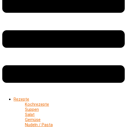
Rezepte
Kochrezepte
Suppen
Salat
Gemüse
Nudeln / Pasta