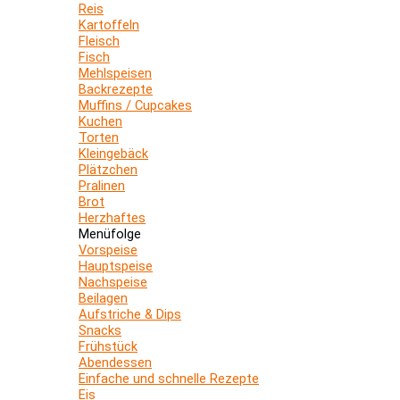
Reis
Kartoffeln
Fleisch
Fisch
Mehlspeisen
Backrezepte
Muffins / Cupcakes
Kuchen
Torten
Kleingebäck
Plätzchen
Pralinen
Brot
Herzhaftes
Menüfolge
Vorspeise
Hauptspeise
Nachspeise
Beilagen
Aufstriche & Dips
Snacks
Frühstück
Abendessen
Einfache und schnelle Rezepte
Eis