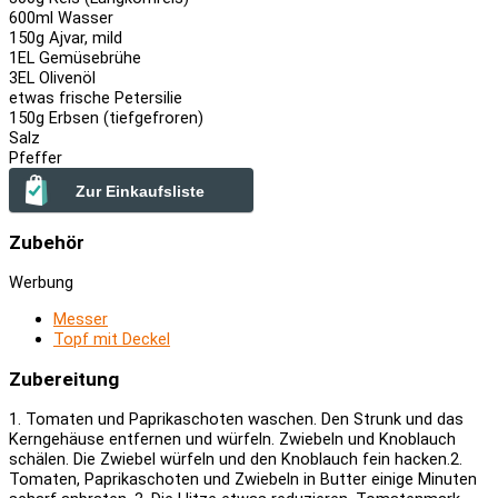
600
ml Wasser
150
g Ajvar, mild
1
EL Gemüsebrühe
3
EL Olivenöl
etwas frische Petersilie
150
g Erbsen (tiefgefroren)
Salz
Pfeffer
Zur Einkaufsliste
Zubehör
Werbung
Messer
Topf mit Deckel
Zubereitung
1. Tomaten und Paprikaschoten waschen. Den Strunk und das
Kerngehäuse entfernen und würfeln. Zwiebeln und Knoblauch
schälen. Die Zwiebel würfeln und den Knoblauch fein hacken.
2.
Tomaten, Paprikaschoten und Zwiebeln in Butter einige Minuten