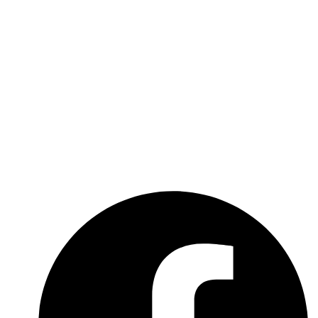
Newsletter
Kontakt
Über uns
Kooperationen
Impressum
Datenschutzerklärung
Social-Media-Datenschutzerklärung
Meldebogen nach Art. 16 DSA