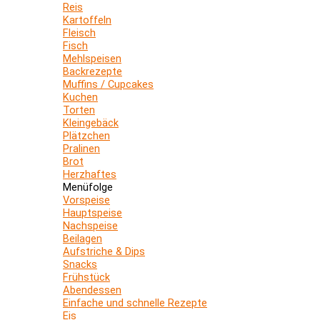
Reis
Kartoffeln
Fleisch
Fisch
Mehlspeisen
Backrezepte
Muffins / Cupcakes
Kuchen
Torten
Kleingebäck
Plätzchen
Pralinen
Brot
Herzhaftes
Menüfolge
Vorspeise
Hauptspeise
Nachspeise
Beilagen
Aufstriche & Dips
Snacks
Frühstück
Abendessen
Einfache und schnelle Rezepte
Eis