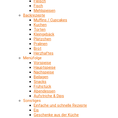
Fleisch
Fisch
Mehlspeisen
Backrezepte
Muffins / Cupcakes
Kuchen
Torten
Kleingebäck
Plätzchen
Pralinen
Brot
Herzhaftes
Menüfolge
Vorspeise
Hauptspeise
Nachspeise
Beilagen
Snacks
Frühstück
Abendessen
Aufstriche & Dips
Sonstiges
Einfache und schnelle Rezepte
Eis
Geschenke aus der Küche