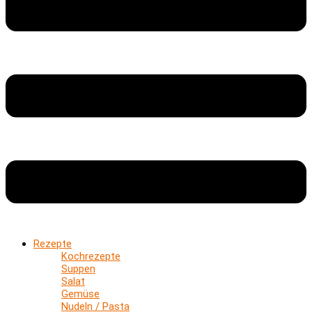
Rezepte
Kochrezepte
Suppen
Salat
Gemüse
Nudeln / Pasta