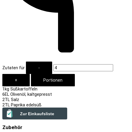
Zutaten für
1
kg Süßkartoffeln
6
EL Olivenöl, kaltgepresst
2
TL Salz
2
TL Paprika edelsüß
Zur Einkaufsliste
Zubehör