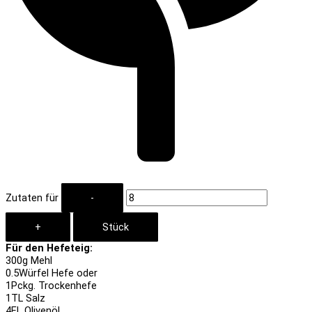
Zutaten für
Für den Hefeteig:
300
g Mehl
0.5
Würfel Hefe oder
1
Pckg. Trockenhefe
1
TL Salz
4
EL Olivenöl