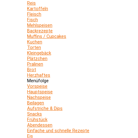
Reis
Kartoffeln
Fleisch
Fisch
Mehlspeisen
Backrezepte
Muffins / Cupcakes
Kuchen
Torten
Kleingebäck
Plätzchen
Pralinen
Brot
Herzhaftes
Menüfolge
Vorspeise
Hauptspeise
Nachspeise
Beilagen
Aufstriche & Dips
Snacks
Frühstück
Abendessen
Einfache und schnelle Rezepte
Eis