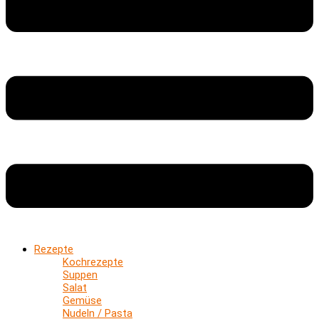
Rezepte
Kochrezepte
Suppen
Salat
Gemüse
Nudeln / Pasta