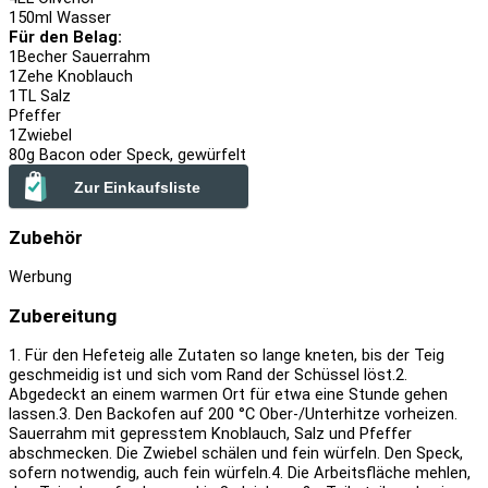
150
ml Wasser
Für den Belag:
1
Becher Sauerrahm
1
Zehe Knoblauch
1
TL Salz
Pfeffer
1
Zwiebel
80
g Bacon oder Speck, gewürfelt
Zur Einkaufsliste
Zubehör
Werbung
Zubereitung
1. Für den Hefeteig alle Zutaten so lange kneten, bis der Teig
geschmeidig ist und sich vom Rand der Schüssel löst.
2.
Abgedeckt an einem warmen Ort für etwa eine Stunde gehen
lassen.
3. Den Backofen auf 200 °C Ober-/Unterhitze vorheizen.
Sauerrahm mit gepresstem Knoblauch, Salz und Pfeffer
abschmecken. Die Zwiebel schälen und fein würfeln. Den Speck,
sofern notwendig, auch fein würfeln.
4. Die Arbeitsfläche mehlen,