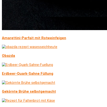
Amarettini-Parfait mit Rotweinfeigen
Obazda
Erdbeer-Quark-Sahne Füllung
Gekörnte Brühe selbstgemacht