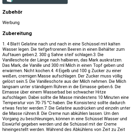
Zubehör
Werbung
Zubereitung
1. 4 Blatt Gelatine nach und nach in eine Schüssel mit kalten
Wasser legen. Die tiefgefrorenen Beeren in einen Behälter zum
Auftauen geben.
2. 300 g Sahne steif schlagen.
3. Die
Vanilleschote der Länge nach halbieren, das Mark auskratzen.
Das Mark, die Vanille und 300 ml Milch in einen Topf geben und
erwärmen. Nicht kochen.
4. 4 Eigelb und 100 g Zucker zu einer
weißen, cremigen Masse aufschlagen. Der Zucker muss völlig
gelöst sein.
5. Die Vanilleschote aus der Milch nehmen. Die Milch
langsam unter ständigem Rühren in die Eimasse geben.
6. Die
Eimasse über einem Wasserbad bei schwacher Hitze
aufschlagen. Dabei sollte die Masse mindestens 10 Minuten eine
Temperatur von 70-75 °C haben. Die Konsistenz sollte dadurch
etwas fester werden.
7. Die Gelatine ausdrücken und einzeln unter
die Masse rühren.
8. Die Creme nun abkühlen lassen. Um den
Vorgang zu beschleunigen, können in eine Schüssel Wasser und
Eiswürfel gegeben werden und die Schüssel mit der Creme
hineingestellt werden. Während des Abkühlens von Zeit zu Zeit