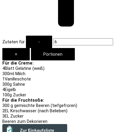
Zutaten für
Für die Creme:
4
Blatt Gelatine (weiß)
300
ml Milch
1
Vanilleschote
300
g Sahne
4
Eigelb
100
g Zucker
Für die Fruchtsoße:
300
g gemischte Beeren (tiefgefroren)
2
EL Kirschwasser (nach Belieben)
3
EL Zucker
Beeren zum Dekorieren
Zur Einkaufsliste