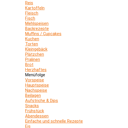
Reis
Kartoffeln
Fleisch
Fisch
Mehlspeisen
Backrezepte
Muffins / Cupcakes
Kuchen
Torten
Kleingebäck
Plätzchen
Pralinen
Brot
Herzhaftes
Menüfolge
Vorspeise
Hauptspeise
Nachspeise
Beilagen
Aufstriche & Dips
Snacks
Frühstück
Abendessen
Einfache und schnelle Rezepte
Eis