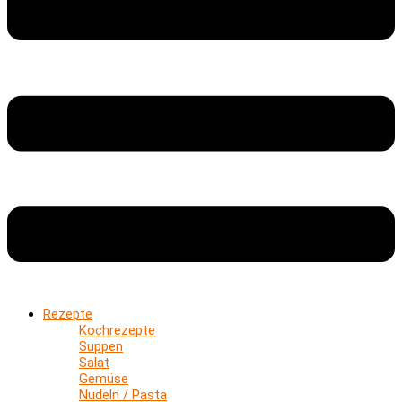
Rezepte
Kochrezepte
Suppen
Salat
Gemüse
Nudeln / Pasta