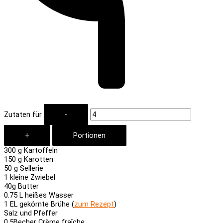
Zutaten für
300
g Kartoffeln
150
g Karotten
50
g Sellerie
1
kleine Zwiebel
40
g Butter
0.75
L heißes Wasser
1
EL gekörnte Brühe (
zum Rezept
)
Salz und Pfeffer
0.5
Becher Crème fraîche