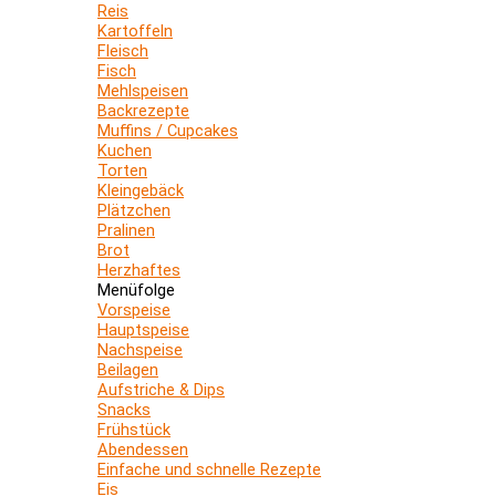
Reis
Kartoffeln
Fleisch
Fisch
Mehlspeisen
Backrezepte
Muffins / Cupcakes
Kuchen
Torten
Kleingebäck
Plätzchen
Pralinen
Brot
Herzhaftes
Menüfolge
Vorspeise
Hauptspeise
Nachspeise
Beilagen
Aufstriche & Dips
Snacks
Frühstück
Abendessen
Einfache und schnelle Rezepte
Eis