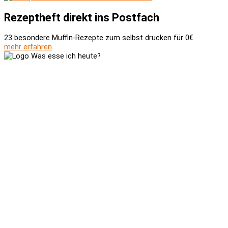
Rezeptheft direkt ins Postfach
23 besondere Muffin-Rezepte zum selbst drucken für 0€
mehr erfahren
Versand und Zahlung
AGB
Widerrufsbelehrung
Newsletter
Kontakt
Über uns
Kooperationen
Impressum
Datenschutzerklärung
Social-Media-Datenschutzerklärung