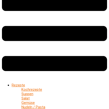
Rezepte
Kochrezepte
Suppen
Salat
Gemüse
Nudeln / Pasta