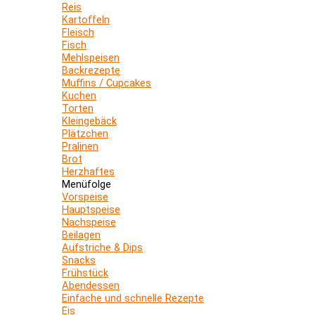
Reis
Kartoffeln
Fleisch
Fisch
Mehlspeisen
Backrezepte
Muffins / Cupcakes
Kuchen
Torten
Kleingebäck
Plätzchen
Pralinen
Brot
Herzhaftes
Menüfolge
Vorspeise
Hauptspeise
Nachspeise
Beilagen
Aufstriche & Dips
Snacks
Frühstück
Abendessen
Einfache und schnelle Rezepte
Eis