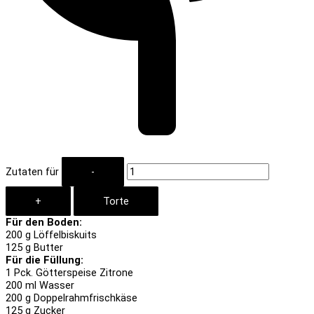
Zutaten für
Für den Boden:
200
g Löffelbiskuits
125
g Butter
Für die Füllung:
1
Pck. Götterspeise Zitrone
200
ml Wasser
200
g Doppelrahmfrischkäse
125
g Zucker