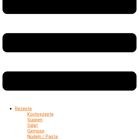
Rezepte
Kochrezepte
Suppen
Salat
Gemüse
Nudeln / Pasta