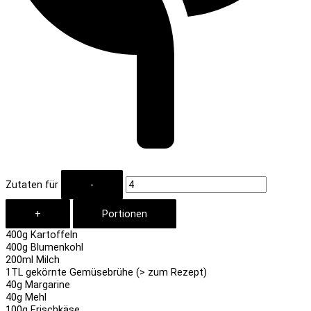
Zutaten für
400
g Kartoffeln
400
g Blumenkohl
200
ml Milch
1
TL gekörnte Gemüsebrühe (
> zum Rezept)
40
g Margarine
40
g Mehl
100
g Frischkäse