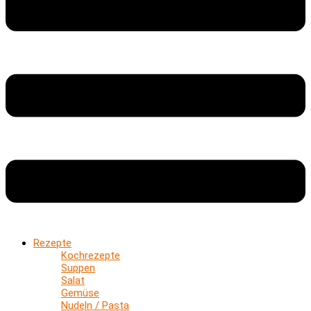
Rezepte
Kochrezepte
Suppen
Salat
Gemüse
Nudeln / Pasta