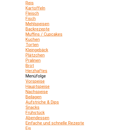
Reis
Kartoffeln
Fleisch
Fisch
Mehlspeisen
Backrezepte
Muffins / Cupcakes
Kuchen
Torten
Kleingebäck
Plätzchen
Pralinen
Brot
Herzhaftes
Menüfolge
Vorspeise
Hauptspeise
Nachspeise
Beilagen
Aufstriche & Dips
Snacks
Frühstück
Abendessen
Einfache und schnelle Rezepte
Eis