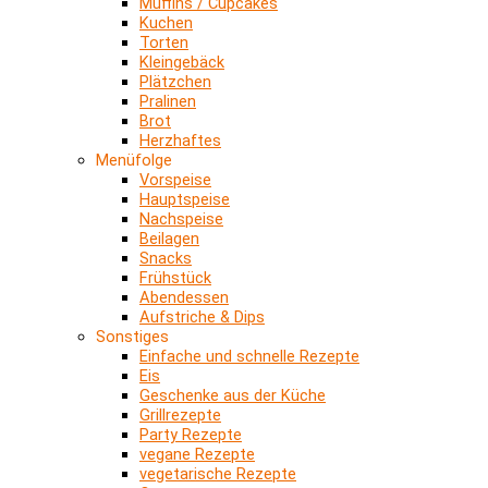
Muffins / Cupcakes
Kuchen
Torten
Kleingebäck
Plätzchen
Pralinen
Brot
Herzhaftes
Menüfolge
Vorspeise
Hauptspeise
Nachspeise
Beilagen
Snacks
Frühstück
Abendessen
Aufstriche & Dips
Sonstiges
Einfache und schnelle Rezepte
Eis
Geschenke aus der Küche
Grillrezepte
Party Rezepte
vegane Rezepte
vegetarische Rezepte