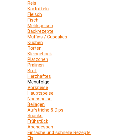
Reis
Kartoffeln
Fleisch
Fisch
Mehlspeisen
Backrezepte
Muffins / Cupcakes
Kuchen
Torten
Kleingebäck
Plätzchen
Pralinen
Brot
Herzhaftes
Menüfolge
Vorspeise
Hauptspeise
Nachspeise
Beilagen
Aufstriche & Dips
Snacks
Frühstück
Abendessen
Einfache und schnelle Rezepte
Eis