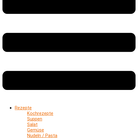
Rezepte
Kochrezepte
Suppen
Salat
Gemüse
Nudeln / Pasta