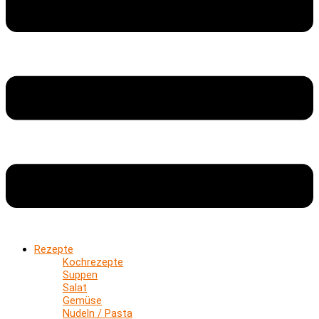
Rezepte
Kochrezepte
Suppen
Salat
Gemüse
Nudeln / Pasta