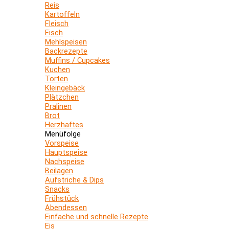
Reis
Kartoffeln
Fleisch
Fisch
Mehlspeisen
Backrezepte
Muffins / Cupcakes
Kuchen
Torten
Kleingebäck
Plätzchen
Pralinen
Brot
Herzhaftes
Menüfolge
Vorspeise
Hauptspeise
Nachspeise
Beilagen
Aufstriche & Dips
Snacks
Frühstück
Abendessen
Einfache und schnelle Rezepte
Eis