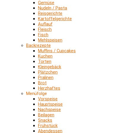
Gemüse
Nudeln / Pasta
Reisgerichte
Kartoffelgerichte
Auflauf
Fleisch
Fisch
Mehlspeisen
Backrezepte
Muffins / Cupcakes
Kuchen
Torten
Kleingebäck
Plätzchen
Pralinen
Brot
Herzhaftes
Menüfolge
Vorspeise
Hauptspeise
Nachspeise
Beilagen
Snacks
Frühstück
Abendessen