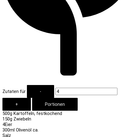
Zutaten für
500
g Kartoffeln, festkochend
150
g Zwiebeln
4
Eier
300
ml Olivenöl ca.
Salz