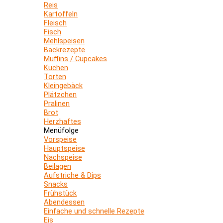
Reis
Kartoffeln
Fleisch
Fisch
Mehlspeisen
Backrezepte
Muffins / Cupcakes
Kuchen
Torten
Kleingebäck
Plätzchen
Pralinen
Brot
Herzhaftes
Menüfolge
Vorspeise
Hauptspeise
Nachspeise
Beilagen
Aufstriche & Dips
Snacks
Frühstück
Abendessen
Einfache und schnelle Rezepte
Eis