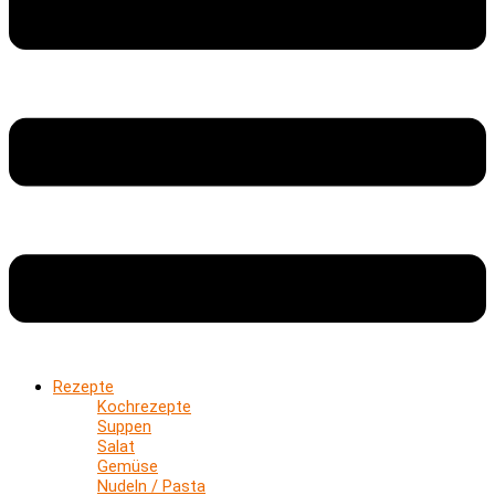
Rezepte
Kochrezepte
Suppen
Salat
Gemüse
Nudeln / Pasta