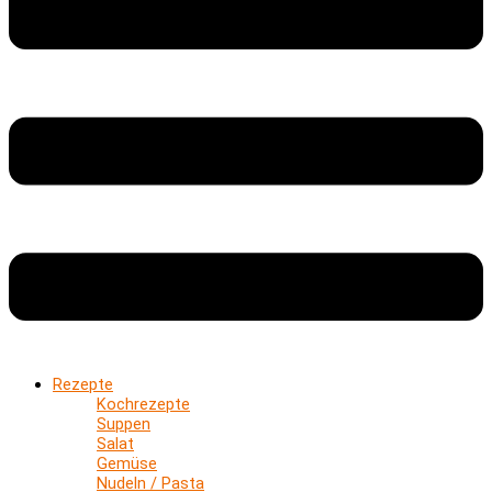
Rezepte
Kochrezepte
Suppen
Salat
Gemüse
Nudeln / Pasta