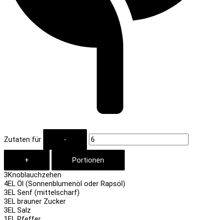
Zutaten für
3
Knoblauchzehen
4
EL Öl (Sonnenblumenöl oder Rapsöl)
3
EL Senf (mittelscharf)
3
EL brauner Zucker
3
EL Salz
1
EL Pfeffer