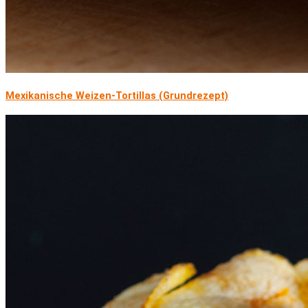
Mexikanische Weizen-Tortillas (Grundrezept)