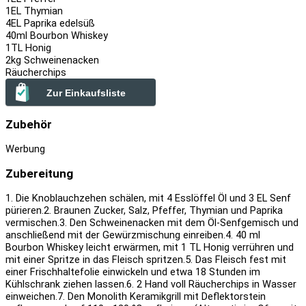
1
EL Thymian
4
EL Paprika edelsüß
40
ml Bourbon Whiskey
1
TL Honig
2
kg Schweinenacken
Räucherchips
Zur Einkaufsliste
Zubehör
Werbung
Zubereitung
1. Die Knoblauchzehen schälen, mit 4 Esslöffel Öl und 3 EL Senf
pürieren.
2. Braunen Zucker, Salz, Pfeffer, Thymian und Paprika
vermischen.
3. Den Schweinenacken mit dem Öl-Senfgemisch und
anschließend mit der Gewürzmischung einreiben.
4. 40 ml
Bourbon Whiskey leicht erwärmen, mit 1 TL Honig verrühren und
mit einer Spritze in das Fleisch spritzen.
5. Das Fleisch fest mit
einer Frischhaltefolie einwickeln und etwa 18 Stunden im
Kühlschrank ziehen lassen.
6. 2 Hand voll Räucherchips in Wasser
einweichen.
7. Den Monolith Keramikgrill mit Deflektorstein