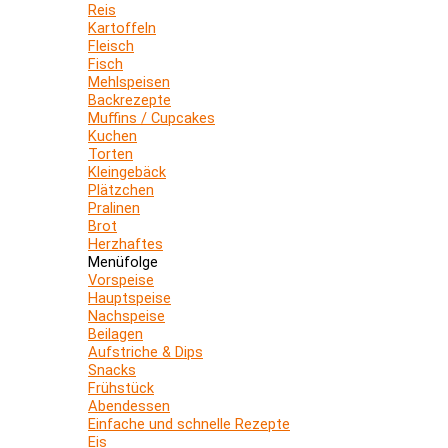
Reis
Kartoffeln
Fleisch
Fisch
Mehlspeisen
Backrezepte
Muffins / Cupcakes
Kuchen
Torten
Kleingebäck
Plätzchen
Pralinen
Brot
Herzhaftes
Menüfolge
Vorspeise
Hauptspeise
Nachspeise
Beilagen
Aufstriche & Dips
Snacks
Frühstück
Abendessen
Einfache und schnelle Rezepte
Eis