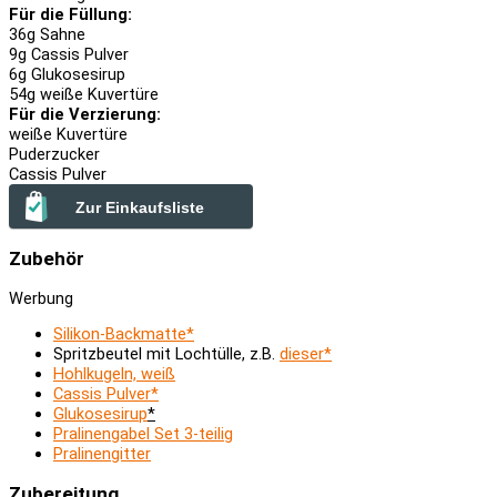
Für die Füllung:
36
g Sahne
9
g Cassis Pulver
6
g Glukosesirup
54
g weiße Kuvertüre
Für die Verzierung:
weiße Kuvertüre
Puderzucker
Cassis Pulver
Zur Einkaufsliste
Zubehör
Werbung
Silikon-Backmatte*
Spritzbeutel mit Lochtülle, z.B.
dieser*
Hohlkugeln, weiß
Cassis Pulver*
Glukosesirup
*
Pralinengabel Set 3-teilig
Pralinengitter
Zubereitung