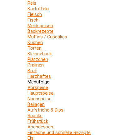
Reis
Kartoffeln
Fleisch
Fisch
Mehlspeisen
Backrezepte
Muffins / Cupcakes
Kuchen
Torten
Kleingebäck
Plätzchen
Pralinen
Brot
Herzhaftes
Menüfolge
Vorspeise
Hauptspeise
Nachspeise
Beilagen
Aufstriche & Dips
Snacks
Frühstück
Abendessen
Einfache und schnelle Rezepte
Eis