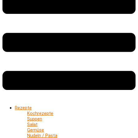
Rezepte
Kochrezepte
Suppen
Salat
Gemüse
Nudeln / Pasta