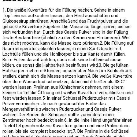
1. Die weiße Kuvertüre für die Füllung hacken. Sahne in einem
Topf einmal aufkochen lassen, den Herd ausschalten und
Glukosesirup einrühren. Anschließend das Fruchtpulver und die
gehackte Kuvertüre zugeben. Die Masse so lange rühren, bis sie
sich verbunden hat. Durch das Cassis Pulver sind in der Füllung
feste Bestandteile (ähnlich zu den Kernen von Himbeeren). Wer
das nicht möchte, kann die Masse kurz pürieren.
2. Die Füllung auf
Raumtemperatur abkühlen lassen, in einen Spritzbeutel mit
Lochtülle füllen und die Hohlkörper bis zur Kante damit füllen.
Beim Füllen darauf achten, dass sich keine Lufteinschlüsse
bilden, da sonst die Haltbarkeit beeinflusst wird.
3. Die gefüllten
Hohlkörper mehrere Stunden, besser über Nacht im Kühlschrank
stellen, damit sich die Masse setzen kann.
4. Die weiße Kuvertüre
über dem Wasserbad schmelzen, dabei nicht heißer als 38 C°
werden lassen. Pralinen aus Kühlschrank nehmen, mit einem
kleinen Löffel die Öffnung mit weißer Kuvertüre verschließen und
fest werden lassen.
5. In einer Schüssel Puderzucker mit Cassis
Pulver vermischen. Je nach gewünschter Farbe das
Mengenverhältnis zwischen Puderzucker und Cassis Pulver
wählen. Der Boden der Schüssel sollte zumindest einen
Zentimeter hoch bedeckt sein.
6. In die linke Hand ungefähr einen
Teelöffel geschmolzene Kuvertüre geben und eine Praline darin
rollen, bis sie komplett bedeckt ist.
7. Die Praline in die Schüssel
mit dem Frucht-Zuckergemisch geben. Durch Wackeln an der