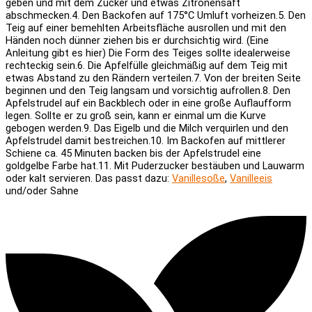
geben und mit dem Zucker und etwas Zitronensaft
abschmecken.
4. Den Backofen auf 175°C Umluft vorheizen.
5. Den
Teig auf einer bemehlten Arbeitsfläche ausrollen und mit den
Händen noch dünner ziehen bis er durchsichtig wird. (Eine
Anleitung gibt es hier) Die Form des Teiges sollte idealerweise
rechteckig sein.
6. Die Apfelfülle gleichmäßig auf dem Teig mit
etwas Abstand zu den Rändern verteilen.
7. Von der breiten Seite
beginnen und den Teig langsam und vorsichtig aufrollen.
8. Den
Apfelstrudel auf ein Backblech oder in eine große Auflaufform
legen. Sollte er zu groß sein, kann er einmal um die Kurve
gebogen werden.
9. Das Eigelb und die Milch verquirlen und den
Apfelstrudel damit bestreichen.
10. Im Backofen auf mittlerer
Schiene ca. 45 Minuten backen bis der Apfelstrudel eine
goldgelbe Farbe hat.
11. Mit Puderzucker bestäuben und Lauwarm
oder kalt servieren.
Das passt dazu:
Vanillesoße
,
Vanilleeis
und/oder Sahne