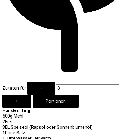
Zutaten für
Für den Teig:
500
g Mehl
2
Eier
8
EL Speiseöl (Rapsöl oder Sonnenblumenöl)
1
Prise Salz
150
ml Wasser, lauwarm