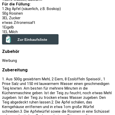
Für die Füllung:
1.2
kg Äpfel (säuerlich, z.B. Boskop)
50
g Rosinen
3
EL Zucker
etwas Zitronensaft
1
Eigelb
1
EL Milch
Zur Einkaufsliste
Zubehör
Werbung
Zubereitung
1. Aus 500g gesiebtem Mehl, 2 Eiern, 8 Esslöffeln Speiseöl , 1
Prise Salz und 150 ml lauwarmem Wasser einen geschmeidigen
Teig kneten. Am besten für mehrere Minuten in die
Küchenmaschine geben. Ist der Teig zu feucht, noch etwas Mehl
zugeben. Ist der Teig zu trocken etwas Wasser zugeben. Den
Teig abgedeckt ruhen lassen.
2. Die Äpfel schälen, das
Kerngehäuse entfernen und in etwa 1cm große Würfel
schneiden.
3. Die Apfelwürfel sowie die Rosinen in eine Schüssel