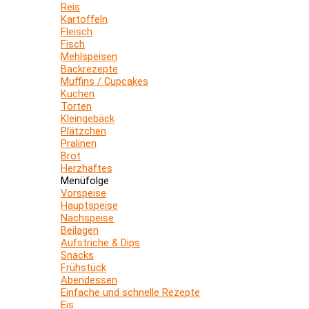
Reis
Kartoffeln
Fleisch
Fisch
Mehlspeisen
Backrezepte
Muffins / Cupcakes
Kuchen
Torten
Kleingebäck
Plätzchen
Pralinen
Brot
Herzhaftes
Menüfolge
Vorspeise
Hauptspeise
Nachspeise
Beilagen
Aufstriche & Dips
Snacks
Frühstück
Abendessen
Einfache und schnelle Rezepte
Eis