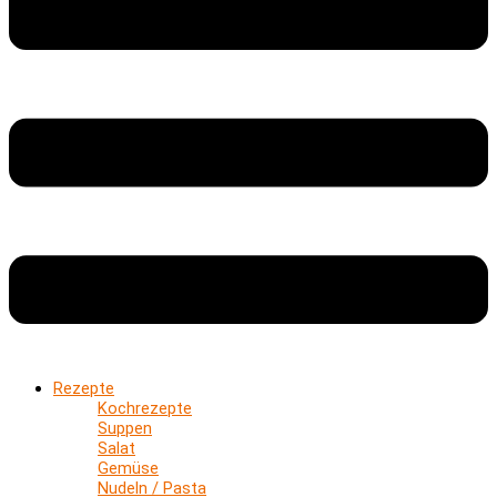
Rezepte
Kochrezepte
Suppen
Salat
Gemüse
Nudeln / Pasta