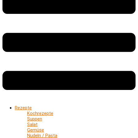
Rezepte
Kochrezepte
Suppen
Salat
Gemüse
Nudeln / Pasta