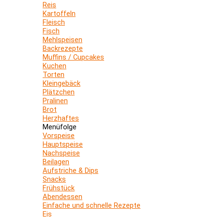
Reis
Kartoffeln
Fleisch
Fisch
Mehlspeisen
Backrezepte
Muffins / Cupcakes
Kuchen
Torten
Kleingebäck
Plätzchen
Pralinen
Brot
Herzhaftes
Menüfolge
Vorspeise
Hauptspeise
Nachspeise
Beilagen
Aufstriche & Dips
Snacks
Frühstück
Abendessen
Einfache und schnelle Rezepte
Eis