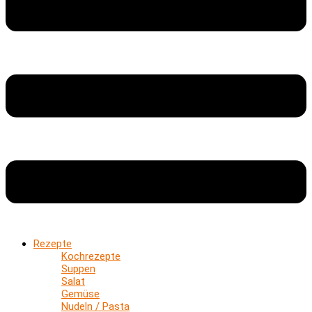
Rezepte
Kochrezepte
Suppen
Salat
Gemüse
Nudeln / Pasta