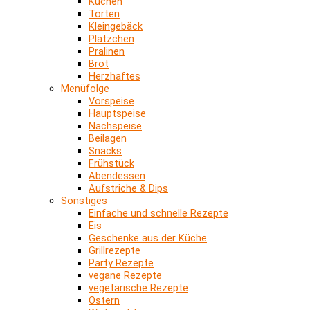
Kuchen
Torten
Kleingebäck
Plätzchen
Pralinen
Brot
Herzhaftes
Menüfolge
Vorspeise
Hauptspeise
Nachspeise
Beilagen
Snacks
Frühstück
Abendessen
Aufstriche & Dips
Sonstiges
Einfache und schnelle Rezepte
Eis
Geschenke aus der Küche
Grillrezepte
Party Rezepte
vegane Rezepte
vegetarische Rezepte
Ostern