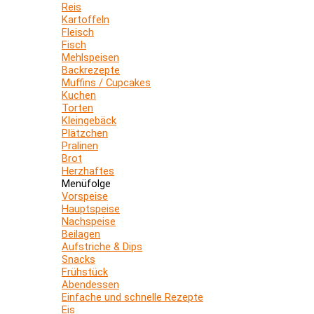
Reis
Kartoffeln
Fleisch
Fisch
Mehlspeisen
Backrezepte
Muffins / Cupcakes
Kuchen
Torten
Kleingebäck
Plätzchen
Pralinen
Brot
Herzhaftes
Menüfolge
Vorspeise
Hauptspeise
Nachspeise
Beilagen
Aufstriche & Dips
Snacks
Frühstück
Abendessen
Einfache und schnelle Rezepte
Eis